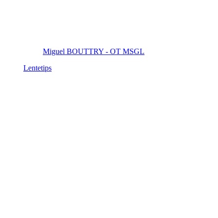
Miguel BOUTTRY - OT MSGL
Lentetips